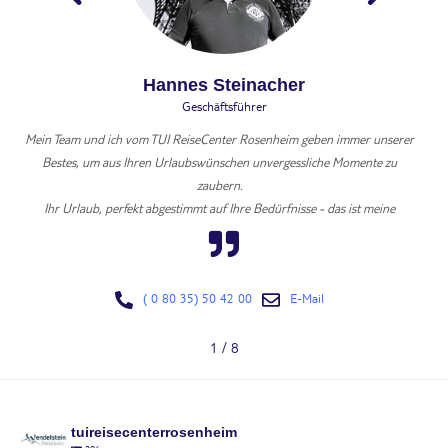
Hannes Steinacher
Geschäftsführer
S
Mein Team und ich vom TUI ReiseCenter Rosenheim geben immer unserer
Bestes, um aus Ihren Urlaubswünschen unvergessliche Momente zu
I
zaubern.
Ihr Urlaub, perfekt abgestimmt auf Ihre Bedürfnisse - das ist meine
Leidenschaft und Aufgabe. So entstehen Momente, an die Sie sich gerne
erinnern werden.
Wir freuen uns auf Sie!
( 0 80 35) 50 42 00
E-Mail
1
/
8
tuireisecenterrosenheim