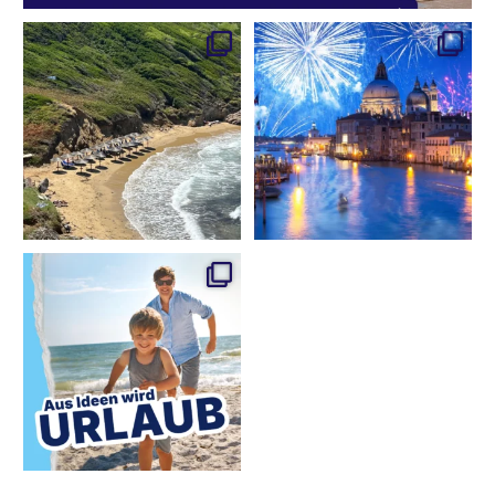
Perlen der Sporaden!
Wer früh plant, sichert sich besondere
Skiathos, Skopelos &
...
Erlebnisse
...
7
0
0
0
Das Schönste an guten Ideen? Sie wahr
werden zu
...
2
0