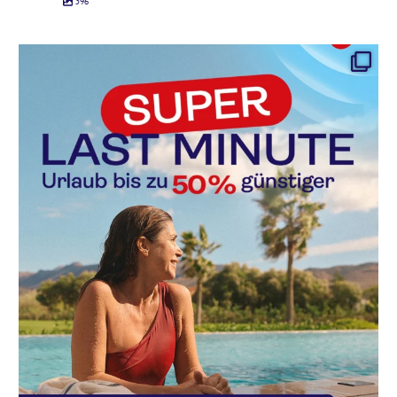
396
SUPER LAST MINUTE: Bis zu 50% sparen!
...
0
6